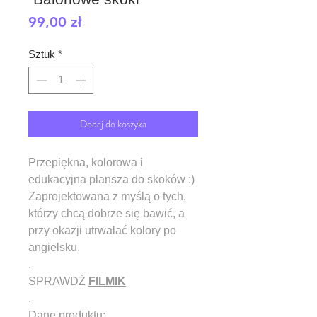
Cena
99,00 zł
Sztuk
*
Dodaj do koszyka
Przepiękna, kolorowa i
edukacyjna plansza do skoków
:)
Zaprojektowana z myślą o tych,
którzy chcą dobrze się bawić, a
przy okazji utrwalać kolory po
angielsku.
.
SPRAWDŹ
FILMIK
.
Dane produktu: