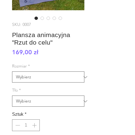
SKU: 0007
Plansza animacyjna
"Rzut do celu"
Cena
169,00 zł
Rozmiar
*
Tło
*
Sztuk
*