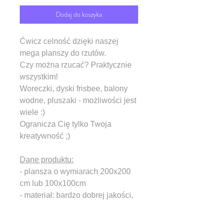
Dodaj do koszyka
Ćwicz celność dzięki naszej
mega planszy do rzutów.
Czy można rzucać? Praktycznie
wszystkim!
Woreczki, dyski frisbee, balony
wodne, pluszaki - możliwości jest
wiele :)
Ogranicza Cię tylko Twoja
kreatywność ;)
Dane produktu:
- plansza o wymiarach 200x200
cm lub 100x100cm
- materiał: bardzo dobrej jakości,
wzmocnione tworzywo banerowe
- oczkowane (możliwość