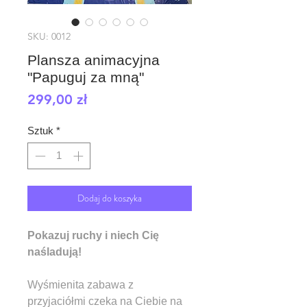
SKU: 0012
Plansza animacyjna
"Papuguj za mną"
Cena
299,00 zł
Sztuk
*
Dodaj do koszyka
Pokazuj ruchy i niech Cię
naśladują!
Wyśmienita zabawa z
przyjaciółmi czeka na Ciebie na