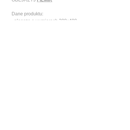
Dane produktu:
- plansza o wymiarach 200x400
cm
- materiał: bardzo dobrej jakości,
wzmocnione tworzywo banerowe
- oczkowane (możliwość
przyczepienia do podłoża)
- łatwe do czyszczenia
Dodatkowe informacje:
- możliwość dodania własnego
logo / adresu strony www czy FB
Towar wysyłamy najszybciej jak to
możliwe.