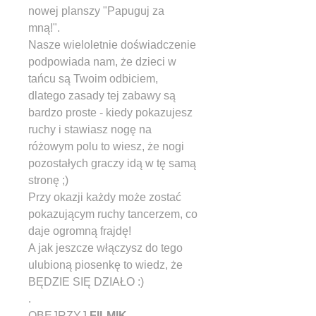
nowej planszy "Papuguj za
mną!".
Nasze wieloletnie doświadczenie
podpowiada nam, że dzieci w
tańcu są Twoim odbiciem,
dlatego zasady tej zabawy są
bardzo proste - kiedy pokazujesz
ruchy i stawiasz nogę na
różowym polu to wiesz, że nogi
pozostałych graczy idą w tę samą
stronę
;)
Przy okazji każdy może zostać
pokazującym ruchy tancerzem, co
daje og
romną frajdę!
A jak jeszcze włączysz do tego
ulubioną piosenkę to wiedz, że
BĘDZIE SIĘ DZIAŁO
:)
.
OBEJRZYJ
FILMIK